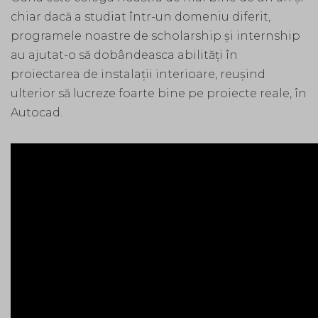
chiar dacă a studiat într-un domeniu diferit,
programele noastre de scholarship și internship
au ajutat-o să dobândeasca abilități în
proiectarea de instalații interioare, reușind
ulterior să lucreze foarte bine pe proiecte reale, în
Autocad.