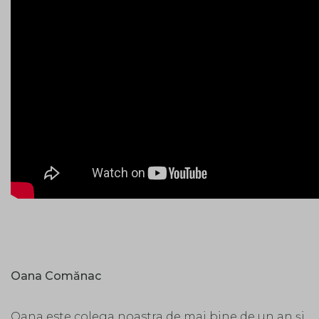
Oana Comănac
Oana este colega noastra de mai bine de un an și