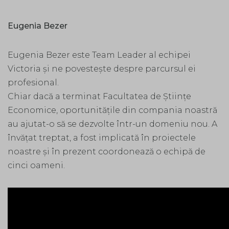
Eugenia Bezer
Eugenia Bezer este Team Leader al echipei
Victoria și ne povestește despre parcursul ei
profesional.
Chiar dacă a terminat Facultatea de Științe
Economice, oportunitățile din compania noastră
au ajutat-o să se dezvolte într-un domeniu nou. A
învățat treptat, a fost implicată în proiectele
noastre și în prezent coordonează o echipă de
cinci oameni.