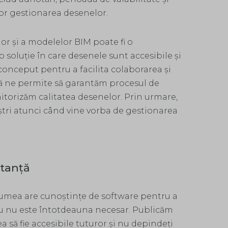
șor gestionarea desenelor.
or și a modelelor BIM poate fi o
 o soluție în care desenele sunt accesibile și
conceput pentru a facilita colaborarea și
ă ne permite să garantăm procesul de
nitorizăm calitatea desenelor. Prin urmare,
ștri atunci când vine vorba de gestionarea
tanță
 lumea are cunoștințe de software pentru a
ru nu este întotdeauna necesar. Publicăm
a să fie accesibile tuturor și nu depindeți