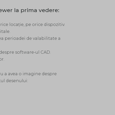
wer la prima vedere:
ce locație, pe orice dispozitiv.
itale.
a perioadei de valabilitate a
 despre software-ul CAD.
or.
tru a avea o imagine despre
l desenului: