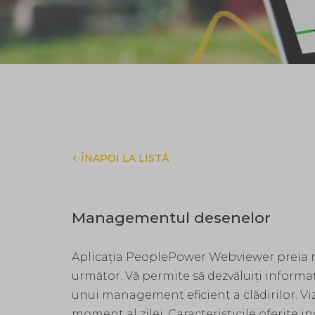
ÎNAPOI LA LISTĂ
Managementul desenelor
Aplicația PeoplePower Webviewer preia 
următor. Vă permite să dezvăluiți informaț
unui management eficient a clădirilor. Vizua
moment al zilei. Caracteristicile oferite i