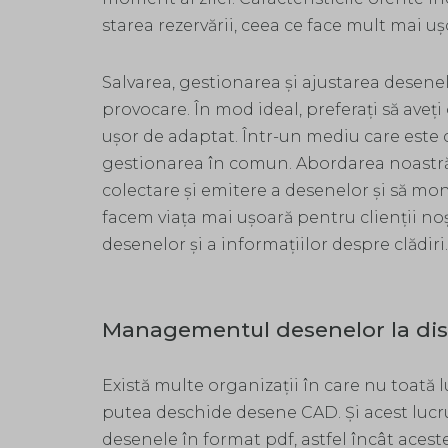
starea rezervării, ceea ce face mult mai u
Salvarea, gestionarea și ajustarea desenel
provocare. În mod ideal, preferați să aveți
ușor de adaptat. Într-un mediu care este 
gestionarea în comun. Abordarea noastr
colectare și emitere a desenelor și să mo
facem viața mai ușoară pentru clienții no
desenelor și a informațiilor despre clădiri.
Managementul desenelor la dis
Există multe organizații în care nu toată
putea deschide desene CAD. Și acest luc
desenele în format pdf, astfel încât aceste