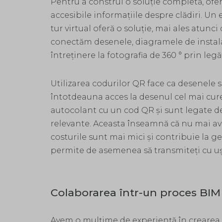
Pentru a construi o soluție completă, of
accesibile informațiile despre clădiri. Un 
tur virtual oferă o soluție, mai ales atunc
conectăm desenele, diagramele de instal
întreținere la fotografia de 360 ​​° prin legă
Utilizarea codurilor QR face ca desenele să
întotdeauna acces la desenul cel mai cur
autocolant cu un cod QR și sunt legate d
relevante. Aceasta înseamnă că nu mai av
costurile sunt mai mici și contribuie la ge
permite de asemenea să transmiteți cu uș
Colaborarea într-un proces BIM
Avem o mulțime de experiență în crearea ș