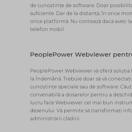
de cunoștințe de software. Doar posibilitat
suficiente. Dar de la distanță, în orice mom
orice platformă. Nu contează dacă aveți la
telefon mobil.
PeoplePower Webviewer pentr
PeoplePower Webviewer vă oferă soluția f
la îndemână. Trebuie doar să vă conectați
cunoștințe speciale sau de software. Căuta
convenabilă a dosarelor pentru a deschide
lucru face Webviewer cel mai bun instrum
desenului. Vă permite să transformaţi infor
administrării clădirii.