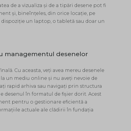
ea de a vizualiza și de a tipări desene pot fi
ent și, bineînțeles, din orice locație, pe
 dispoziție un laptop, o tabletă sau doar un
u managementul desenelor
inală. Cu aceasta, veți avea mereu desenele
 la un mediu online și nu aveți nevoie de
ți rapid arhiva sau navigați prin structura
 desenul în formatul de fișier dorit. Acest
ent pentru o gestionare eficientă a
mațiile actuale ale clădirii în fundaţia