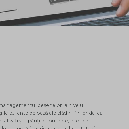
managementul desenelor la nivelul
iile curente de bază ale clădirii în fondarea
lizați și tipăriți de oriunde, în orice
nclud adnotări, perioada de valabilitate și