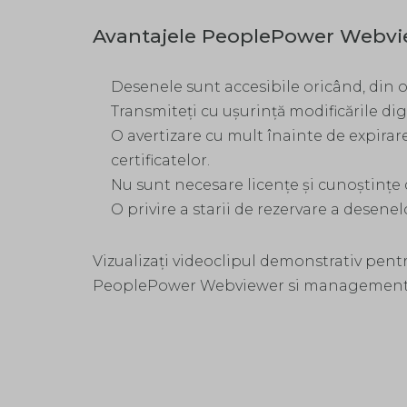
Avantajele PeoplePower Webvie
Desenele sunt accesibile oricând, din ori
Transmiteți cu ușurință modificările dig
O avertizare cu mult înainte de expirare
certificatelor.
Nu sunt necesare licențe și cunoștințe
O privire a starii de rezervare a desenel
Vizualizați videoclipul demonstrativ pen
PeoplePower Webviewer si managementu