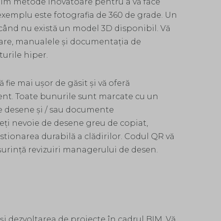
erim metode inovatoare pentru a vă face
exemplu este fotografia de 360 ​​de grade. Un
i când nu există un model 3D disponibil. Vă
are, manualele și documentația de
turile hiper.
 fie mai ușor de găsit și vă oferă
ent. Toate bunurile sunt marcate cu un
e desene și / sau documente
eți nevoie de desene greu de copiat,
stionarea durabilă a clădirilor. Codul QR vă
urință revizuiri managerului de desen.
i dezvoltarea de proiecte în cadrul BIM. Vă